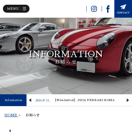
INFORMATION
お知らせ
 Lusso
Information
【NewArrival】 2023y FERRARI ROMA
2026.07.11.
2
HOME
>
お知らせ