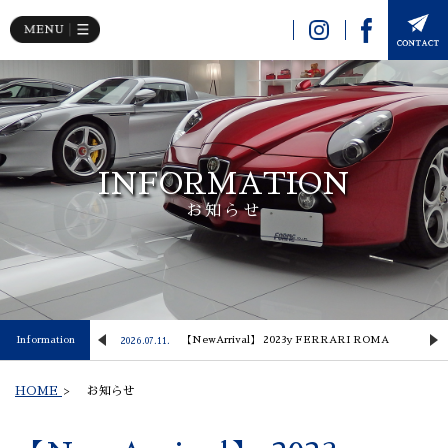
INFORMATION
お知らせ
 Lusso
Information
【NewArrival】 2023y FERRARI ROMA
2026.07.11.
2
HOME
>
お知らせ