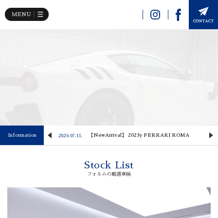
Image 02
 Lusso
Information
【NewArrival】 2023y FERRARI ROMA
2026.07.11.
2
Stock List
フォルムの厳選車輌