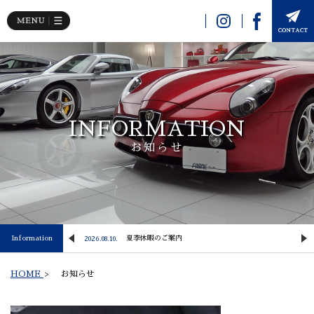
INFORMATION
お知らせ
Information
【NewArrival】 2024y PORSCHE 911 Carrera S
夏季休暇のご案内
2026.08.10.
2
HOME
>
お知らせ