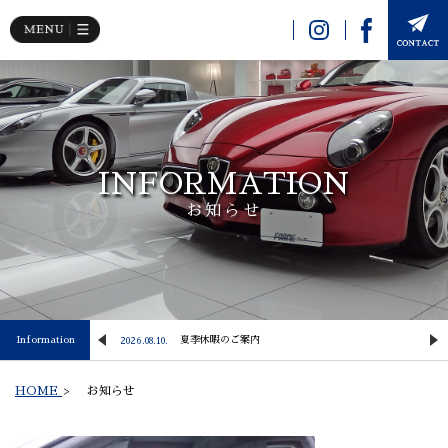
INFORMATION
お知らせ
Information
【NewArrival】 2024y PORSCHE 911 Carrera S
夏季休暇のご案内
2026.08.10.
2
HOME
>
お知らせ