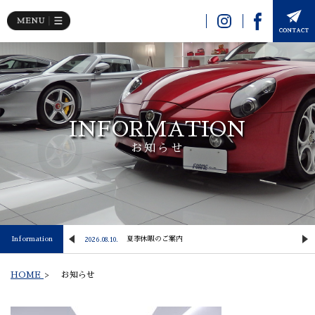
INFORMATION
お知らせ
Information
【NewArrival】 2024y PORSCHE 911 Carrera S
夏季休暇のご案内
2026.08.10.
2
HOME
>
お知らせ