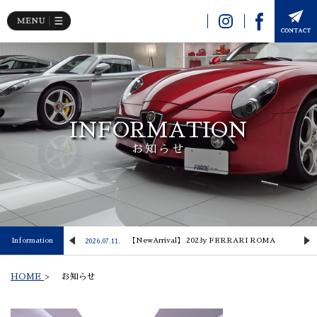
INFORMATION
お知らせ
 Lusso
Information
【NewArrival】 2023y FERRARI ROMA
2026.07.11.
2
HOME
>
お知らせ