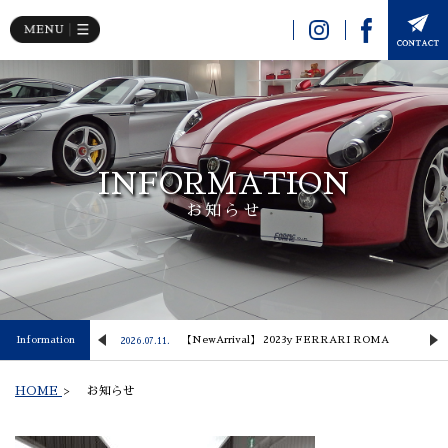
INFORMATION
お知らせ
 Lusso
Information
【NewArrival】 2023y FERRARI ROMA
2026.07.11.
2
HOME
>
お知らせ