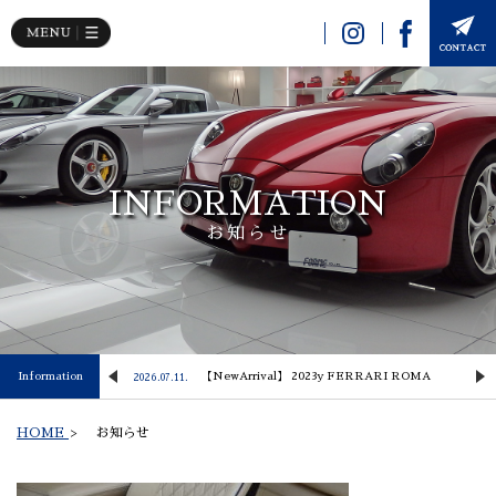
INFORMATION
お知らせ
 Lusso
Information
【NewArrival】 2023y FERRARI ROMA
2026.07.11.
2
HOME
>
お知らせ