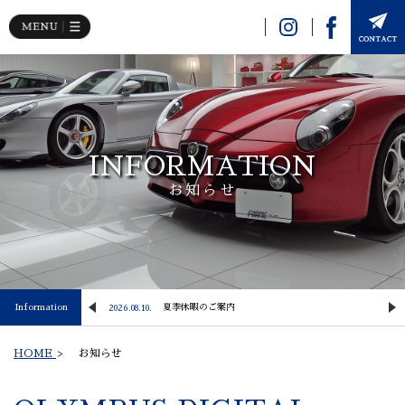
INFORMATION
お知らせ
Information
【NewArrival】 2024y PORSCHE 911 Carrera S
夏季休暇のご案内
2026.08.10.
2
HOME
>
お知らせ