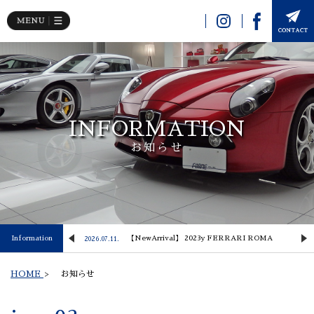
INFORMATION
お知らせ
 Lusso
Information
【NewArrival】 2023y FERRARI ROMA
2026.07.11.
2
HOME
>
お知らせ