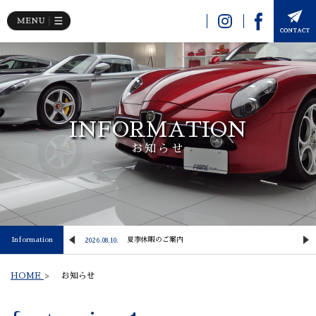
INFORMATION
お知らせ
Information
【NewArrival】 2024y PORSCHE 911 Carrera S
夏季休暇のご案内
2026.08.10.
2
HOME
>
お知らせ