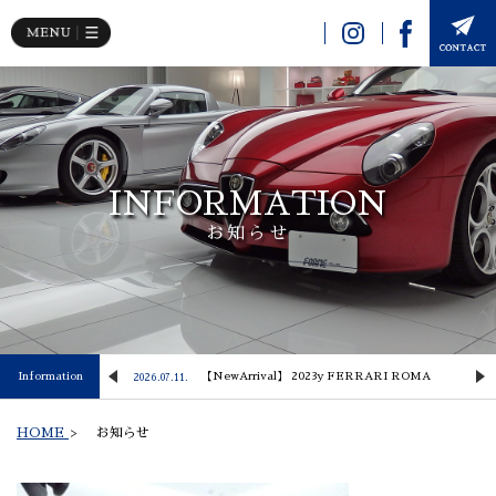
INFORMATION
お知らせ
 Lusso
Information
【NewArrival】 2023y FERRARI ROMA
2026.07.11.
2
HOME
>
お知らせ