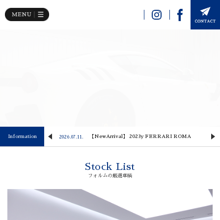
Image 02
 Lusso
Information
【NewArrival】 2023y FERRARI ROMA
2026.07.11.
2
Stock List
フォルムの厳選車輌