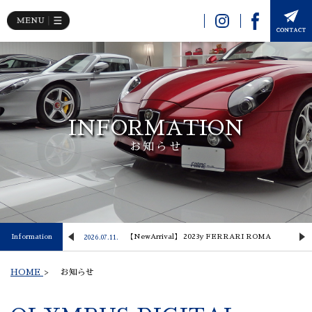
INFORMATION
お知らせ
 Lusso
Information
【NewArrival】 2023y FERRARI ROMA
2026.07.11.
2
HOME
>
お知らせ