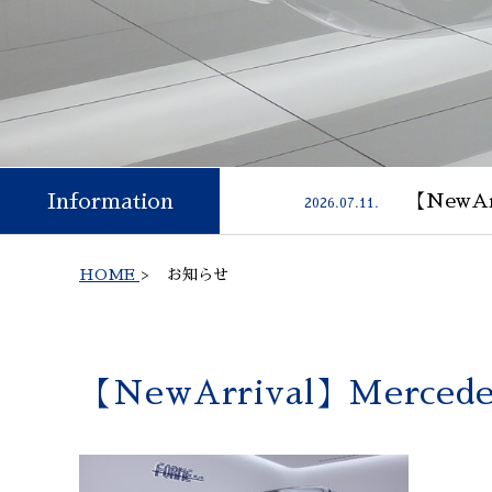
Information
【NewAr
2026.07.11.
HOME
>
お知らせ
【NewArrival】Merced