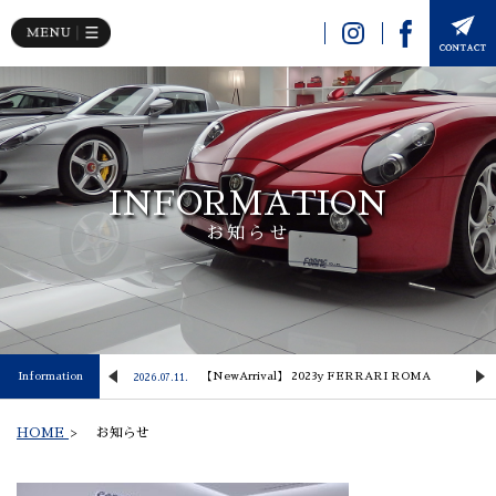
INFORMATION
お知らせ
 Lusso
Information
【NewArrival】 2023y FERRARI ROMA
2026.07.11.
2
HOME
>
お知らせ