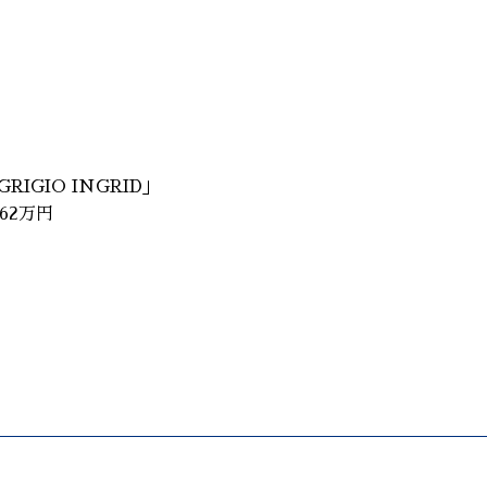
GIO INGRID」
62万円