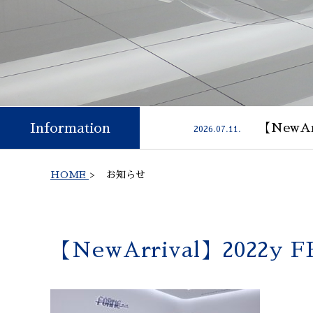
Information
【NewAr
2026.07.11.
HOME
>
お知らせ
【NewArrival】2022y F