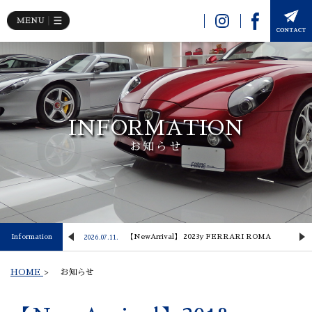
INFORMATION
お知らせ
 Lusso
Information
【NewArrival】 2023y FERRARI ROMA
2026.07.11.
2
HOME
>
お知らせ