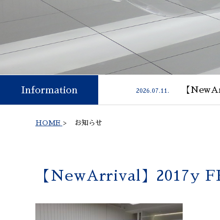
Information
【NewAr
2026.07.11.
HOME
>
お知らせ
【NewArrival】2017y 