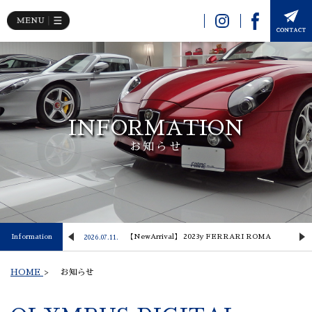
INFORMATION
お知らせ
 Lusso
Information
【NewArrival】 2023y FERRARI ROMA
2026.07.11.
2
HOME
>
お知らせ