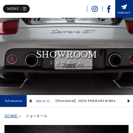
SHOWROOM
ショールーム
 Lusso
Information
【NewArrival】 2023y FERRARI ROMA
2026.07.11.
2
HOME
>
ショールーム