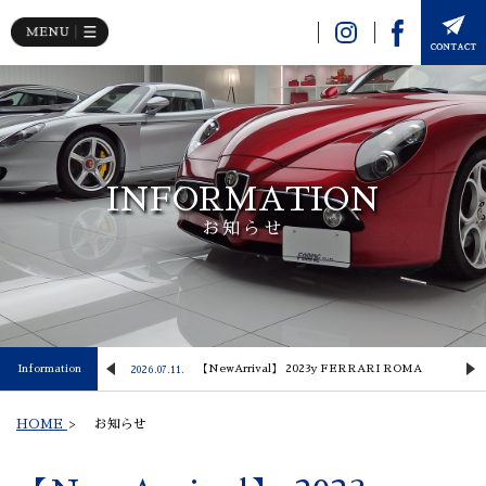
INFORMATION
お知らせ
 Lusso
Information
【NewArrival】 2023y FERRARI ROMA
2026.07.11.
2
HOME
>
お知らせ