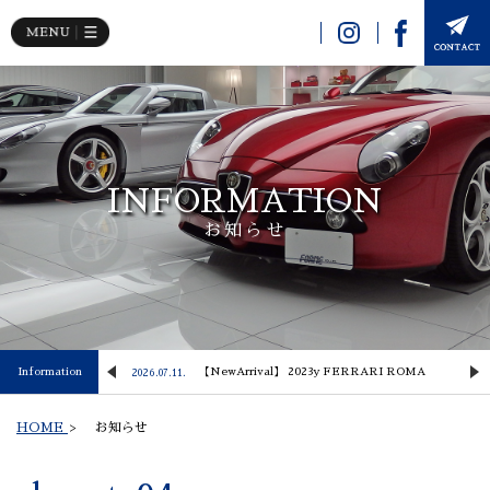
INFORMATION
お知らせ
 Lusso
Information
【NewArrival】 2023y FERRARI ROMA
2026.07.11.
2
HOME
>
お知らせ