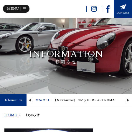
INFORMATION
お知らせ
 Lusso
Information
【NewArrival】 2023y FERRARI ROMA
2026.07.11.
2
HOME
>
お知らせ