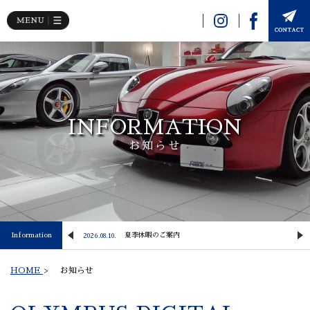
INFORMATION
お知らせ
Information
【NewArrival】 2024y PORSCHE 911 Carrera S
夏季休暇のご案内
2026.08.10.
2
HOME
>
お知らせ