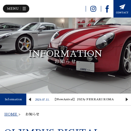
INFORMATION
お知らせ
 Lusso
Information
【NewArrival】 2023y FERRARI ROMA
2026.07.11.
2
HOME
>
お知らせ