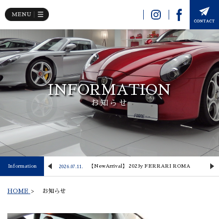
INFORMATION
お知らせ
 Lusso
Information
【NewArrival】 2023y FERRARI ROMA
2026.07.11.
2
HOME
>
お知らせ