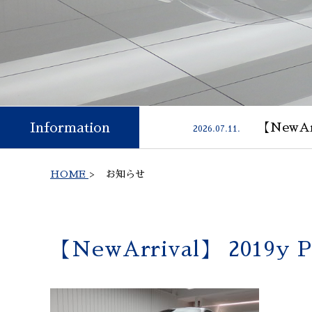
Information
【NewAr
2026.07.11.
HOME
>
お知らせ
【NewArrival】 2019y 