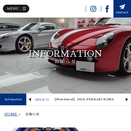
INFORMATION
お知らせ
 Lusso
Information
【NewArrival】 2023y FERRARI ROMA
2026.07.11.
2
HOME
>
お知らせ