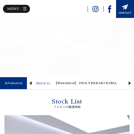
Image 02
 Lusso
Information
【NewArrival】 2023y FERRARI ROMA
2026.07.11.
2
Stock List
フォルムの厳選車輌