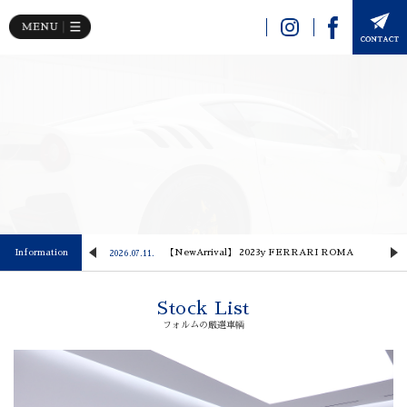
Image 02
 Lusso
Information
【NewArrival】 2023y FERRARI ROMA
2026.07.11.
2
Stock List
フォルムの厳選車輌