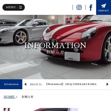
INFORMATION
お知らせ
 Lusso
Information
【NewArrival】 2023y FERRARI ROMA
2026.07.11.
2
HOME
>
お知らせ