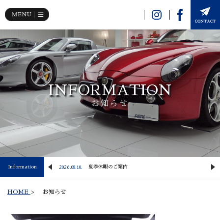
INFORMATION
お知らせ
Information
【NewArrival】 2024y PORSCHE 911 Carrera S
夏季休暇のご案内
2026.08.10.
2
HOME
>
お知らせ