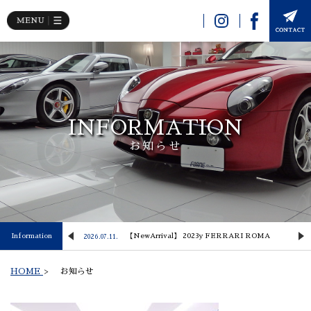
INFORMATION
お知らせ
 Lusso
Information
【NewArrival】 2023y FERRARI ROMA
2026.07.11.
2
HOME
>
お知らせ