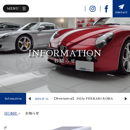
INFORMATION
お知らせ
 Lusso
Information
【NewArrival】 2023y FERRARI ROMA
2026.07.11.
2
HOME
>
お知らせ