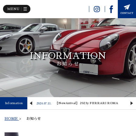
INFORMATION
お知らせ
 Lusso
Information
【NewArrival】 2023y FERRARI ROMA
2026.07.11.
2
HOME
>
お知らせ