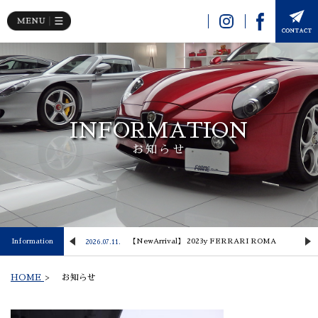
INFORMATION
お知らせ
 Lusso
Information
【NewArrival】 2023y FERRARI ROMA
2026.07.11.
2
HOME
>
お知らせ