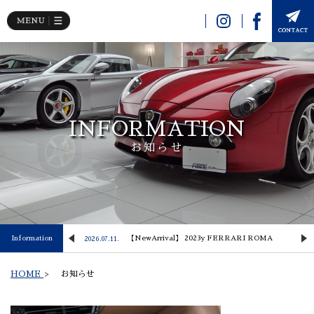
INFORMATION
お知らせ
 Lusso
Information
【NewArrival】 2023y FERRARI ROMA
2026.07.11.
2
HOME
>
お知らせ