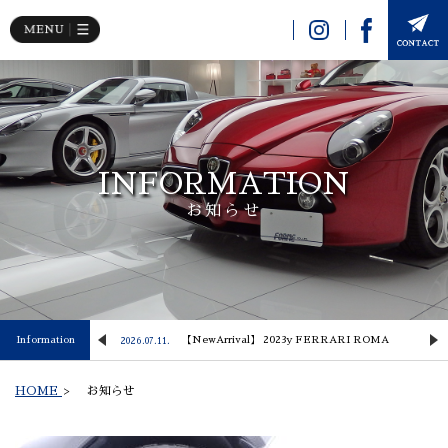
INFORMATION
お知らせ
 Lusso
Information
【NewArrival】 2023y FERRARI ROMA
2026.07.11.
2
HOME
>
お知らせ