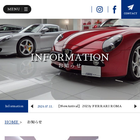
INFORMATION
お知らせ
 Lusso
Information
【NewArrival】 2023y FERRARI ROMA
2026.07.11.
2
HOME
>
お知らせ