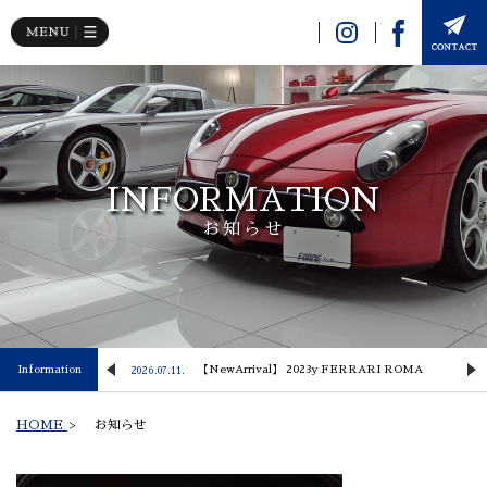
INFORMATION
お知らせ
 Lusso
Information
【NewArrival】 2023y FERRARI ROMA
2026.07.11.
2
HOME
>
お知らせ