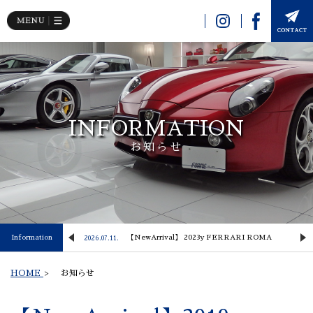
INFORMATION
お知らせ
 Lusso
Information
【NewArrival】 2023y FERRARI ROMA
2026.07.11.
2
HOME
>
お知らせ